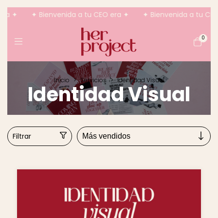
ra ✦
✦ Bienvenida a tu CEO era ✦
✦ Bienvenida a tu CEO 
0
Inicio
>
Servicios
>
Identidad Visual
Identidad Visual
Filtrar