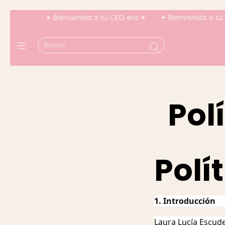
✦ Bienvenida a tu CEO era ✦
✦ Bienvenida a tu CEO 
Pol
Polí
1. Introducción
Laura Lucía Escude