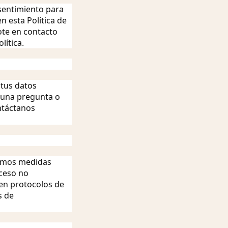
nsentimiento para
 esta Política de
ote en contacto
lítica.
 tus datos
lguna pregunta o
ntáctanos
camos medidas
cceso no
yen protocolos de
s de