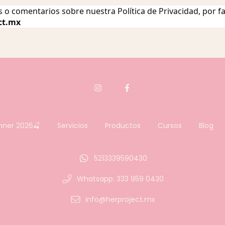
s o comentarios sobre nuestra Política de Privacidad, por 
ct.mx
nner 2026🍒
Servicios
Productos
Cursos
Blog
5213339590430
Whatsapp: 333 959 0430
info@herproject.mx