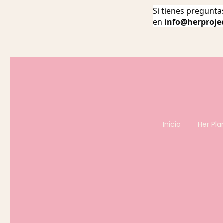
Si tienes pregunta
en
info@herproje
Inicio
Her Pla