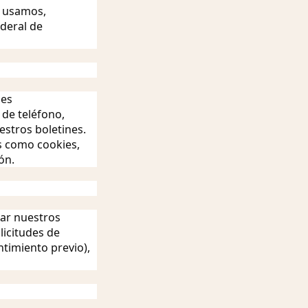
, usamos,
deral de
des
de teléfono,
stros boletines.
s como cookies,
ón.
rar nuestros
licitudes de
timiento previo),