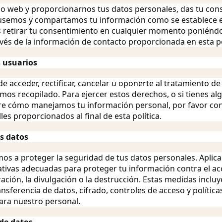
tio web y proporcionarnos tus datos personales, das tu co
usemos y compartamos tu información como se establece en
s retirar tu consentimiento en cualquier momento poniénd
vés de la información de contacto proporcionada en esta po
s usuarios
de acceder, rectificar, cancelar u oponerte al tratamiento de
os recopilado. Para ejercer estos derechos, o si tienes a
e cómo manejamos tu información personal, por favor co
lles proporcionados al final de esta política.
os datos
 a proteger la seguridad de tus datos personales. Apli
ativas adecuadas para proteger tu información contra el a
eración, la divulgación o la destrucción. Estas medidas inclu
ansferencia de datos, cifrado, controles de acceso y política
ara nuestro personal.