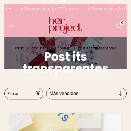
ra ✦
✦ Bienvenida a tu CEO era ✦
✦ Bienvenida a tu CEO
0
Inicio
>
Productos
>
Papelería
>
Post its transparentes
Post its
transparentes
Filtrar