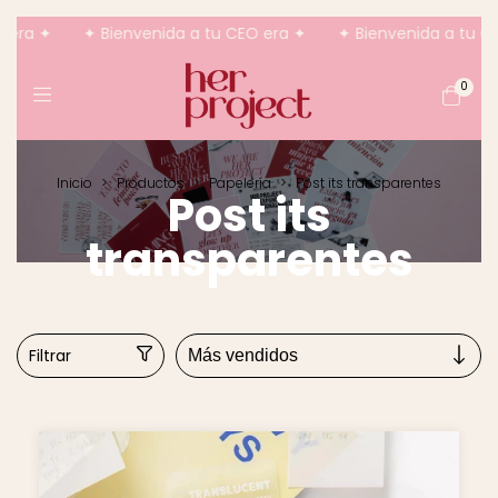
era ✦
✦ Bienvenida a tu CEO era ✦
✦ Bienvenida a tu CE
0
Inicio
>
Productos
>
Papelería
>
Post its transparentes
Post its
transparentes
Filtrar