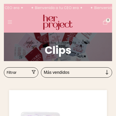
u CEO era ✦
✦ Bienvenida a tu CEO era ✦
✦ Bienvenida a
0
Inicio
>
Productos
>
Papelería
>
Clips
Clips
Filtrar