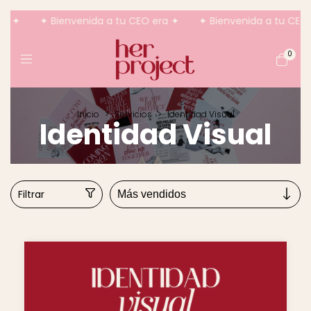
a ✦
✦ Bienvenida a tu CEO era ✦
✦ Bienvenida a tu CEO e
0
Inicio
>
Servicios
>
Identidad Visual
Identidad Visual
Filtrar