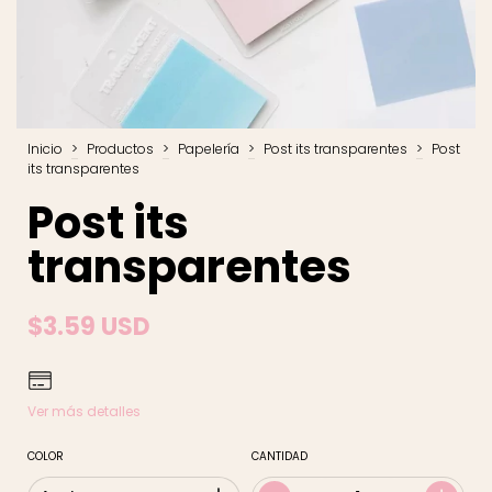
Inicio
>
Productos
>
Papelería
>
Post its transparentes
>
Post
its transparentes
Post its
transparentes
$3.59 USD
Ver más detalles
COLOR
CANTIDAD