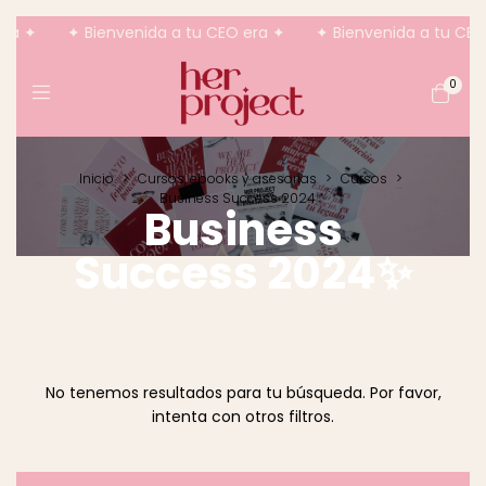
ra ✦
✦ Bienvenida a tu CEO era ✦
✦ Bienvenida a tu CEO
0
Inicio
>
Cursos, ebooks y asesorías
>
Cursos
>
Business Success 2024✨
Business
Success 2024✨
No tenemos resultados para tu búsqueda. Por favor,
intenta con otros filtros.