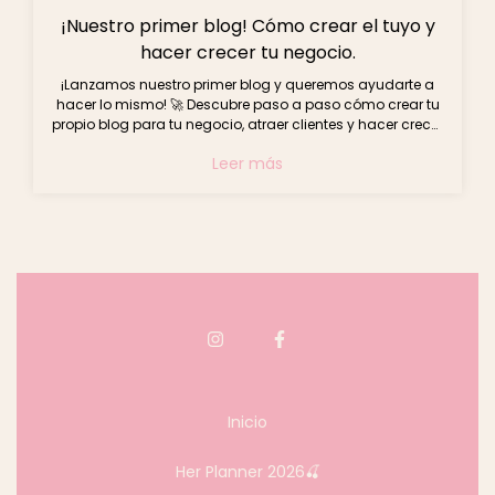
¡Nuestro primer blog! Cómo crear el tuyo y
hacer crecer tu negocio.
¡Lanzamos nuestro primer blog y queremos ayudarte a
hacer lo mismo! 🚀 Descubre paso a paso cómo crear tu
propio blog para tu negocio, atraer clientes y hacer crecer
tu marca. ¡Empieza hoy mismo!
Leer más
Inicio
Her Planner 2026🍒