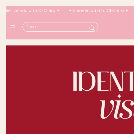
venida a tu CEO era ✦
✦ Bienvenida a tu CEO era ✦
✦ Bie