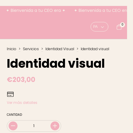
envenida a tu CEO era ✦
✦ Bienvenida a tu CEO era ✦
✦ 
0
Inicio
>
Servicios
>
Identidad Visual
>
Identidad visual
Identidad visual
€203,00
Ver más detalles
CANTIDAD