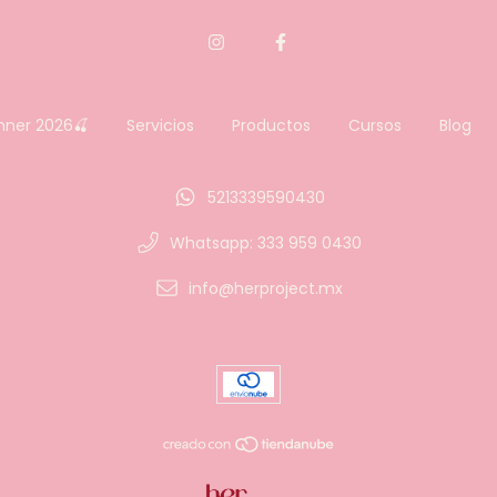
nner 2026🍒
Servicios
Productos
Cursos
Blog
5213339590430
Whatsapp: 333 959 0430
info@herproject.mx