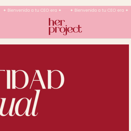
nvenida a tu CEO era ✦
✦ Bienvenida a tu CEO era ✦
✦ Bi