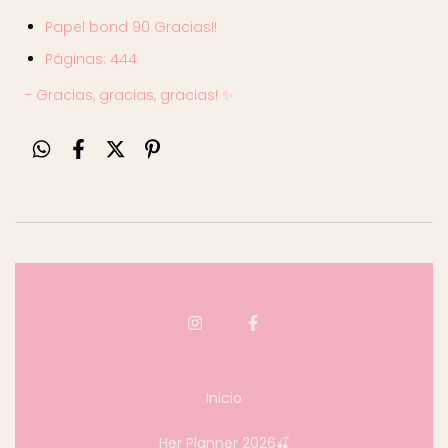
Papel bond 90 Gracias!!
Páginas: 444
- Gracias, gracias, gracias! ✨
Inicio
Her Planner 2026🍒