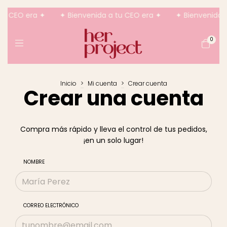
tu CEO era ✦
✦ Bienvenida a tu CEO era ✦
✦ Bienvenida a
0
Inicio
>
Mi cuenta
>
Crear cuenta
Crear una cuenta
Compra más rápido y lleva el control de tus pedidos,
¡en un solo lugar!
NOMBRE
CORREO ELECTRÓNICO