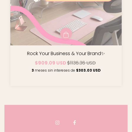
Rock Your Business & Your Brand✨
$909.09 USD
$1136.36 USD
3
meses sin intereses de
$303.03 USD