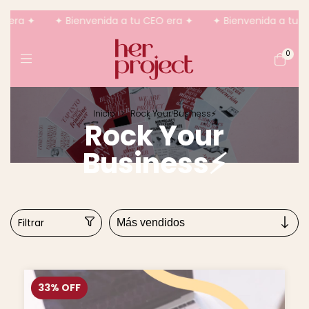
era ✦
✦ Bienvenida a tu CEO era ✦
✦ Bienvenida a tu CEO
0
Inicio
>
Rock Your Business⚡️
Rock Your
Business⚡️
Filtrar
33
%
OFF