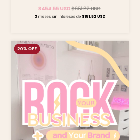
$454.55 USD
$681.82 USD
3
meses sin intereses de
$151.52 USD
20
%
OFF