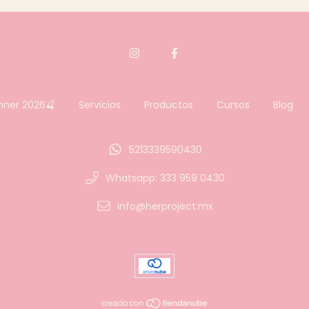
nner 2026🍒
Servicios
Productos
Cursos
Blog
5213339590430
Whatsapp: 333 959 0430
info@herproject.mx