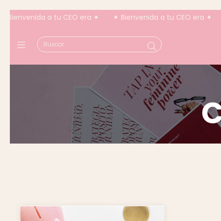
envenida a tu CEO era ✦
✦ Bienvenida a tu CEO era ✦
✦ B
C