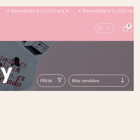
Bienvenida a tu CEO era ✦
✦ Bienvenida a tu CEO era ✦
0
 y
Filtrar