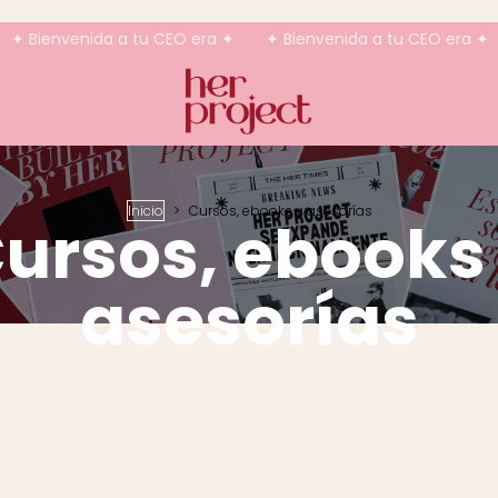
ienvenida a tu CEO era ✦
✦ Bienvenida a tu CEO era ✦
✦ 
Inicio
>
Cursos, ebooks y asesorías
ursos, ebooks
asesorías