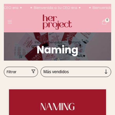
u CEO era ✦
✦ Bienvenida a tu CEO era ✦
✦ Bienvenida a 
0
Inicio
>
Servicios
>
Naming
Naming
Filtrar