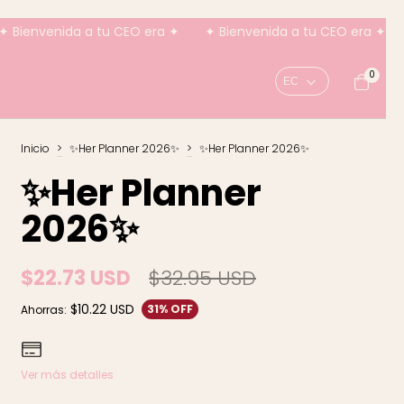
CEO era ✦
✦ Bienvenida a tu CEO era ✦
✦ Bienvenida a tu
0
Inicio
>
✨Her Planner 2026✨
>
✨Her Planner 2026✨
✨Her Planner
2026✨
$22.73 USD
$32.95 USD
$10.22 USD
31
% OFF
Ahorras:
Ver más detalles