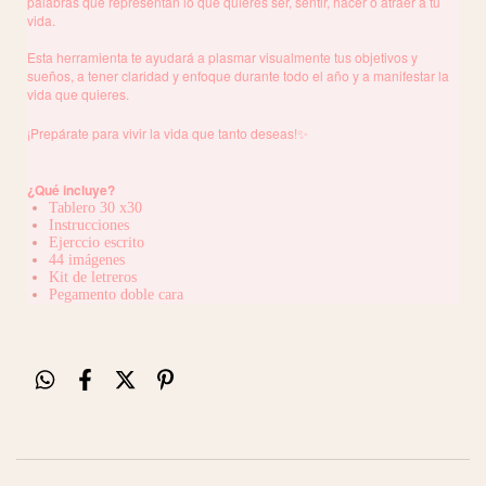
palabras que representan lo que quieres ser, sentir, hacer o atraer a tu
vida.
Esta herramienta te ayudará a plasmar visualmente tus objetivos y
sueños, a tener claridad y enfoque durante todo el año y a manifestar la
vida que quieres.
¡Prepárate para vivir la vida que tanto deseas!✨
¿Qué incluye?
Tablero 30 x30
Instrucciones
Ejerccio escrito
44 imágenes
Kit de letreros
Pegamento doble cara