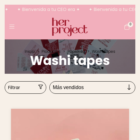
a ✦
✦ Bienvenida a tu CEO era ✦
✦ Bienvenida a tu CEO e
0
Inicio
>
Productos
>
Papelería
>
Washi tapes
Washi tapes
Filtrar