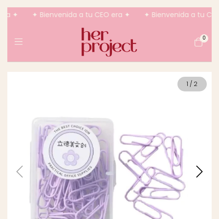
era ✦
✦ Bienvenida a tu CEO era ✦
✦ Bienvenida a tu CEO
0
1
/
2