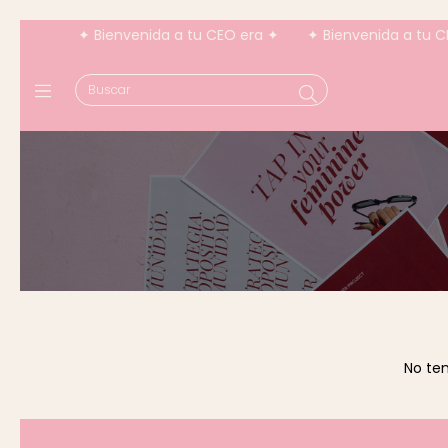
✦ Bienvenida a tu CEO era ✦
✦ Bienvenida a tu CEO 
No ten