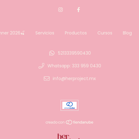
nner 2026🍒
Servicios
Productos
Cursos
Blog
5213339590430
Whatsapp: 333 959 0430
info@herproject.mx