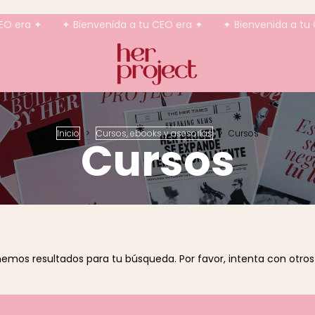
era ✦
✦ Bienvenida a tu CEO era ✦
✦ Bienvenida a tu CEO
Inicio
>
Cursos, ebooks y asesorías
>
Cursos
Cursos
emos resultados para tu búsqueda. Por favor, intenta con otros f