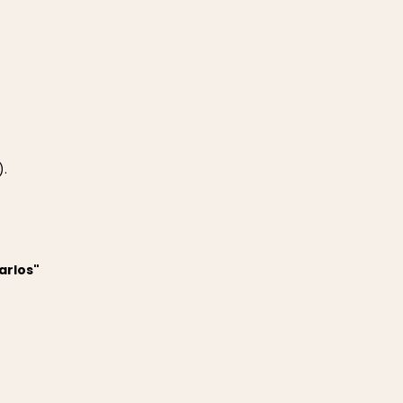
).
arlos"