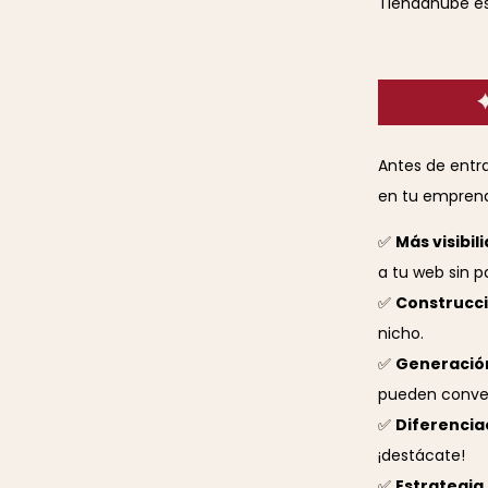
Tiendanube es 
Antes de entr
en tu emprend
✅
Más visibil
a tu web sin p
✅
Construcci
nicho.
✅
Generación
pueden conver
✅
Diferencia
¡destácate!
✅
Estrategia