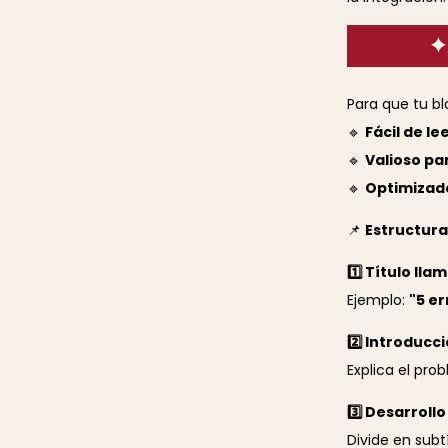
Para que tu bl
🔹
Fácil de le
🔹
Valioso pa
🔹
Optimizad
📌
Estructura
1️⃣ Título lla
Ejemplo:
"5 er
2️⃣ Introduc
Explica el pro
3️⃣ Desarroll
Divide en subt