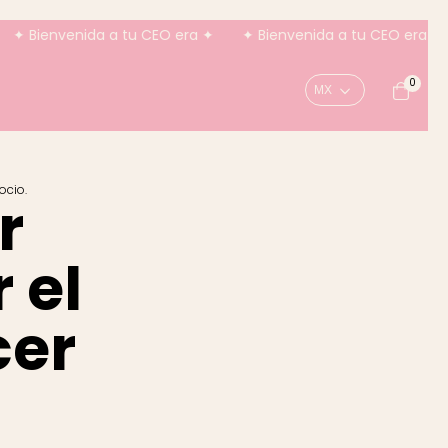
nida a tu CEO era ✦
✦ Bienvenida a tu CEO era ✦
✦ Bienv
0
ocio.
r
 el
cer