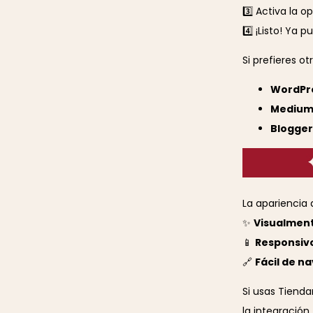
3️⃣ Activa la o
4️⃣ ¡Listo! Ya 
Si prefieres o
WordPr
Mediu
Blogger
La apariencia 
✨
Visualment
📱
Responsiv
🔗
Fácil de n
Si usas Tienda
la integración.