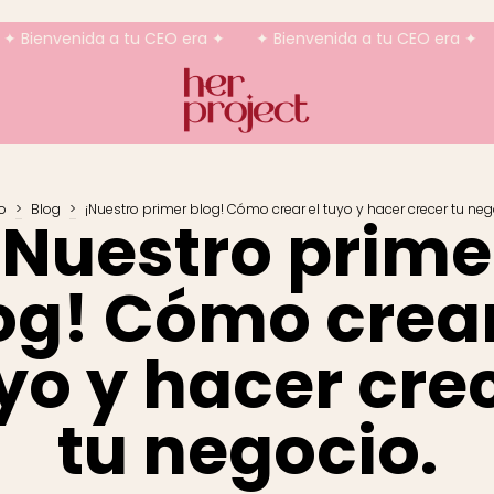
da a tu CEO era ✦
✦ Bienvenida a tu CEO era ✦
✦ Bienve
io
>
Blog
>
¡Nuestro primer blog! Cómo crear el tuyo y hacer crecer tu neg
¡Nuestro prime
og! Cómo crear
yo y hacer cre
tu negocio.