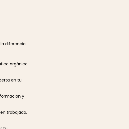
la diferencia
áfico orgánico
perta en tu
nformación y
ien trabajado,
r tu