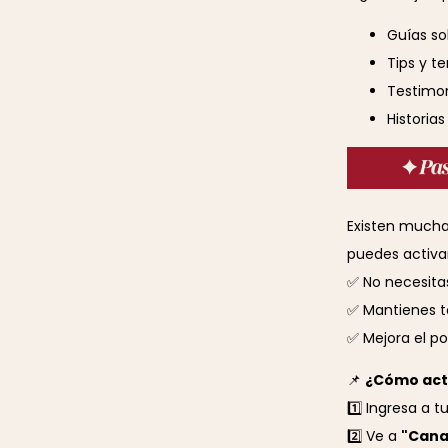
Guías so
Tips y t
Testimon
Historia
Existen muchas
puedes activar
✅ No necesita
✅ Mantienes to
✅ Mejora el p
📌
¿Cómo acti
1️⃣ Ingresa a 
2️⃣ Ve a
"Cana