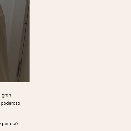
a gran
a poderosa
y por qué