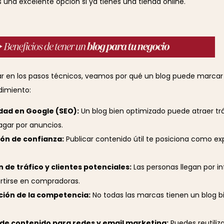
una excelente opción si ya tienes una tienda online.
ar en los pasos técnicos, veamos por qué un blog puede marcar 
imiento:
idad en Google (SEO):
Un blog bien optimizado puede atraer tr
agar por anuncios.
ón de confianza:
Publicar contenido útil te posiciona como ex
 de tráfico y clientes potenciales:
Las personas llegan por i
tirse en compradoras.
ción de la competencia:
No todas las marcas tienen un blog b
 de contenido para redes y email marketing:
Puedes reutiliza